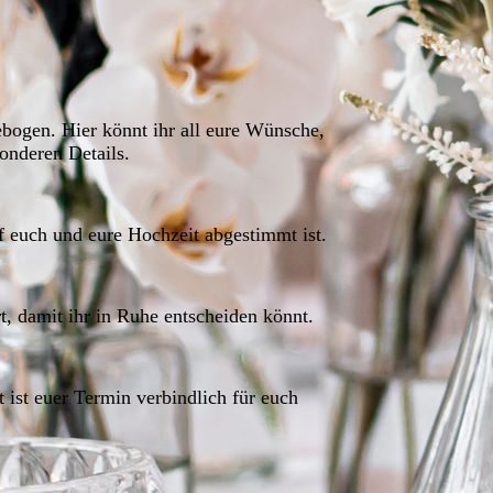
bogen. Hier könnt ihr all eure Wünsche,
sonderen Details.
uf euch und eure Hochzeit abgestimmt ist.
t, damit ihr in Ruhe entscheiden könnt.
ist euer Termin verbindlich für euch