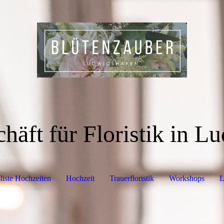
häft für Floristik in 
sliste Hochzeiten
Hochzeit
Trauerfloristik
Workshops
L