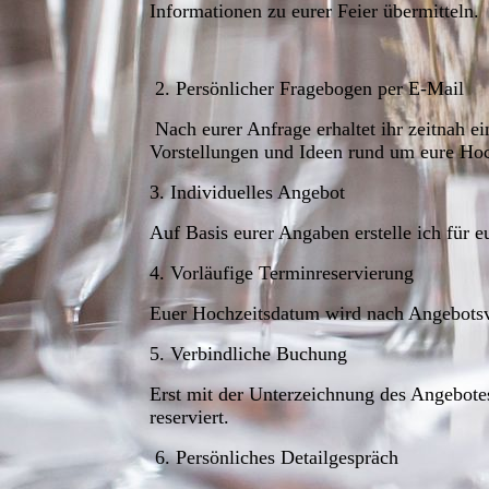
Informationen zu eurer Feier übermitteln.
2. Persönlicher Fragebogen per E-Mail
Nach eurer Anfrage erhaltet ihr zeitnah e
Vorstellungen und Ideen rund um eure Hochz
3. Individuelles Angebot
Auf Basis eurer Angaben erstelle ich für e
4. Vorläufige Terminreservierung
Euer Hochzeitsdatum wird nach Angebotsve
5. Verbindliche Buchung
Erst mit der Unterzeichnung des Angebotes
reserviert.
6. Persönliches Detailgespräch