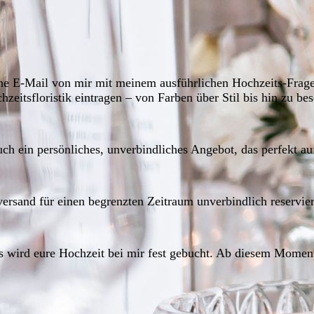
ine E-Mail von mir mit meinem ausführlichen Hochzeits-Frage
eitsfloristik eintragen – von Farben über Stil bis hin zu be
uch ein persönliches, unverbindliches Angebot, das perfekt a
rsand für einen begrenzten Zeitraum unverbindlich reservier
 wird eure Hochzeit bei mir fest gebucht. Ab diesem Moment 